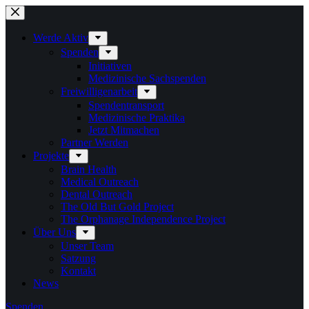
Zum
Inhalt
springen
Werde Aktiv
Spenden
Initiativen
Medizinische Sachspenden
Freiwilligenarbeit
Spendentransport
Medizinische Praktika
Jetzt Mitmachen
Partner Werden
Projekte
Brain Health
Medical Outreach
Dental Outreach
The Old But Gold Project
The Orphanage Independence Project
Über Uns
Unser Team
Satzung
Kontakt
News
Spenden