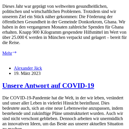
Dieses Jahr war geprägt von weltweiten gesundheitlichen,
politischen und wirtschaftlichen Problemen. Trotzdem sind wir
unserem Ziel ein Stück näher gekommen: Die Förderung der
öffentlichen Gesundheit in der Gemeinde Donkorkrom, Ghana. Wir
haben in den vergangenen Monaten zahlreiche Spenden für Ghana
erhalten. Knapp 900 Kilogramm gespendete Hilfsmittel im Wert von
über 25.000 € werden in München verpackt und gelagert – bereit für
die Reise.
Spenden
Mehr
für
Ghana:
Eine
Alexander Jäck
Reise
19. März 2023
über
den
Unsere Antwort auf COVID-19
Ozean
Die COVID-19-Pandemie hat die Welt, in der wir leben, verändert
und unser aller Leben in vielerlei Hinsicht beeinflusst. Dies
bedeutete auch, sich an eine neue Lebensweise anzupassen, indem
bestehende und zukünftige Pläne umstrukturiert wurden. Auch wir
sind nicht verschont geblieben. Dennoch arbeiten wir unermüdlich
an innovativen Ideen, um das Beste aus unserer aktuellen Situation
zu machen.