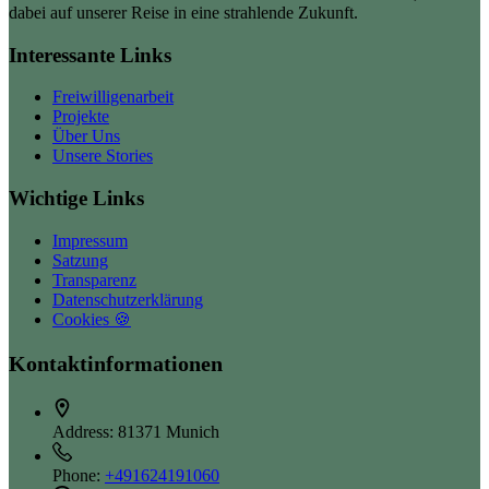
dabei auf unserer Reise in eine strahlende Zukunft.
Interessante Links
Freiwilligenarbeit
Projekte
Über Uns
Unsere Stories
Wichtige Links
Impressum
Satzung
Transparenz
Datenschutzerklärung
Cookies 🍪
Kontaktinformationen
Address:
81371 Munich
Phone:
+491624191060