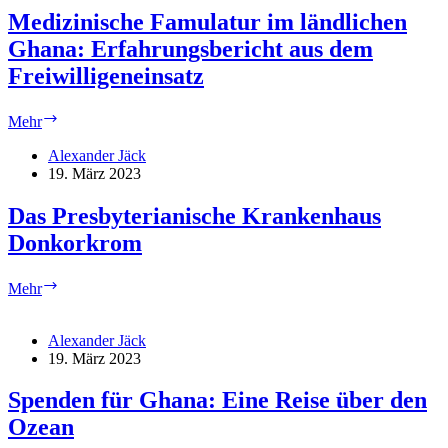
Medizinische Famulatur im ländlichen
Ghana: Erfahrungsbericht aus dem
Freiwilligeneinsatz
Medizinische
Mehr
Famulatur
im
Alexander Jäck
ländlichen
19. März 2023
Ghana:
Erfahrungsbericht
Das Presbyterianische Krankenhaus
aus
Donkorkrom
dem
Freiwilligeneinsatz
Das
Mehr
Presbyterianische
Krankenhaus
Donkorkrom
Alexander Jäck
19. März 2023
Spenden für Ghana: Eine Reise über den
Ozean