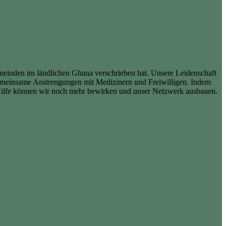
emeinden im ländlichen Ghana verschrieben hat. Unsere Leidenschaft
 gemeinsame Anstrengungen mit Medizinern und Freiwilligen. Indem
 Hilfe können wir noch mehr bewirken und unser Netzwerk ausbauen.