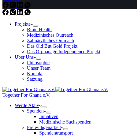
Projekte
Brain Health
Medizinisches Outreach
Zahnärztliches Outreach
Das Old But Gold Projekt
Das Orphanage Independence Projekt
Über Uns
Philosophie
Unser Team
Kontakt
Satzung
Together For Ghana e.V.
Werde Aktiv
Spenden
Initiativen
Medizinische Sachspenden
Freiwilligenarbeit
Spendentransport