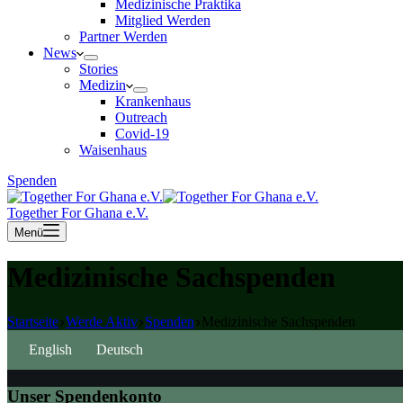
Medizinische Praktika
Mitglied Werden
Partner Werden
News
Stories
Medizin
Krankenhaus
Outreach
Covid-19
Waisenhaus
Spenden
Together For Ghana e.V.
Menü
Medizinische Sachspenden
Startseite
Werde Aktiv
Spenden
Medizinische Sachspenden
English
Deutsch
Unser Spendenkonto