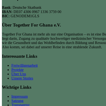
Bank
: Deutsche Skatbank
IBAN
: DE07 4306 0967 1336 3759 00
BIC
: GENODEM1GLS
Über Together For Ghana e.V.
Together For Ghana ist mehr als nur eine Organisation – es ist eine
liegt darin, Zugang zu qualitativ hochwertiger medizinischer Verso
wir die Gesundheit und das Wohlbefinden durch Bildung und Ressour
Also komm, sei dabei auf unserer Reise in eine strahlende Zukunft.
Interessante Links
Freiwilligenarbeit
Projekte
Über Uns
Unsere Stories
Wichtige Links
Impressum
Satzung
Transparenz