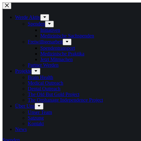
Zum
Inhalt
springen
Werde Aktiv
Spenden
Initiativen
Medizinische Sachspenden
Freiwilligenarbeit
Spendentransport
Medizinische Praktika
Jetzt Mitmachen
Partner Werden
Projekte
Brain Health
Medical Outreach
Dental Outreach
The Old But Gold Project
The Orphanage Independence Project
Über Uns
Unser Team
Satzung
Kontakt
News
Spenden