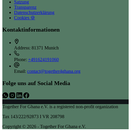
Satzung
Transparenz
Datenschutzerklärung
Cookies 🍪
Kontaktinformationen
Address:
81371 Munich
Phone:
+491624191060
Email:
contact@together4ghana.org
Folge uns auf Social Media
Together For Ghana e.V. is a registered non-profit organization
Tax 143/222/92873 I VR 208798
Copyright © 2026 - Together For Ghana e.V.