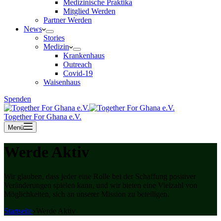
Medizinische Praktika
Mitglied Werden
Partner Werden
News
Stories
Medizin
Krankenhaus
Outreach
Covid-19
Waisenhaus
Spenden
Together For Ghana e.V.
Menü
Werde Aktiv
Wir glauben, dass jeder eine Rolle bei der Schaffung positiver
Veränderungen spielen kann, und wir bieten eine Vielzahl von
Möglichkeiten, sich an unserer Mission zu beteiligen.
Startseite
Werde Aktiv