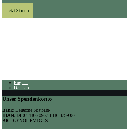
Jetzt Starten
English
Deutsch
Unser Spendenkonto
Bank
: Deutsche Skatbank
IBAN
: DE07 4306 0967 1336 3759 00
BIC
: GENODEM1GLS