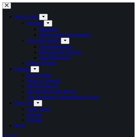
Zum
Inhalt
springen
Werde Aktiv
Spenden
Initiativen
Medizinische Sachspenden
Freiwilligenarbeit
Spendentransport
Medizinische Praktika
Jetzt Mitmachen
Partner Werden
Projekte
Brain Health
Medical Outreach
Dental Outreach
The Old But Gold Project
The Orphanage Independence Project
Über Uns
Unser Team
Satzung
Kontakt
News
Spenden