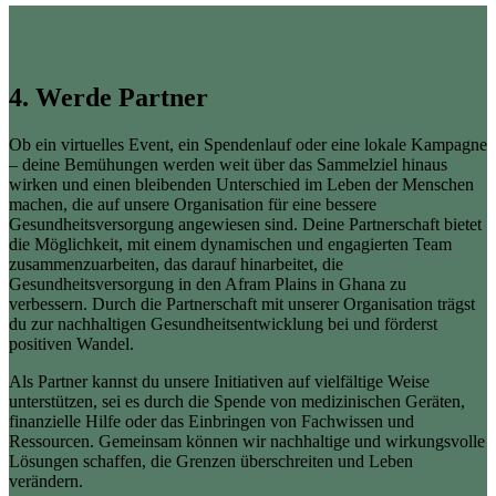
4. Werde Partner
Ob ein virtuelles Event, ein Spendenlauf oder eine lokale Kampagne
– deine Bemühungen werden weit über das Sammelziel hinaus
wirken und einen bleibenden Unterschied im Leben der Menschen
machen, die auf unsere Organisation für eine bessere
Gesundheitsversorgung angewiesen sind. Deine Partnerschaft bietet
die Möglichkeit, mit einem dynamischen und engagierten Team
zusammenzuarbeiten, das darauf hinarbeitet, die
Gesundheitsversorgung in den Afram Plains in Ghana zu
verbessern. Durch die Partnerschaft mit unserer Organisation trägst
du zur nachhaltigen Gesundheitsentwicklung bei und förderst
positiven Wandel.
Als Partner kannst du unsere Initiativen auf vielfältige Weise
unterstützen, sei es durch die Spende von medizinischen Geräten,
finanzielle Hilfe oder das Einbringen von Fachwissen und
Ressourcen. Gemeinsam können wir nachhaltige und wirkungsvolle
Lösungen schaffen, die Grenzen überschreiten und Leben
verändern.