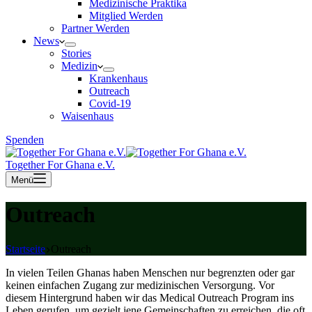
Medizinische Praktika
Mitglied Werden
Partner Werden
News
Stories
Medizin
Krankenhaus
Outreach
Covid-19
Waisenhaus
Spenden
Together For Ghana e.V.
Menü
Outreach
Startseite
Outreach
In vielen Teilen Ghanas haben Menschen nur begrenzten oder gar
keinen einfachen Zugang zur medizinischen Versorgung. Vor
diesem Hintergrund haben wir das Medical Outreach Program ins
Leben gerufen, um gezielt jene Gemeinschaften zu erreichen, die oft