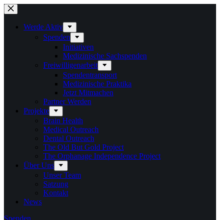
Zum
Inhalt
springen
Werde Aktiv
Spenden
Initiativen
Medizinische Sachspenden
Freiwilligenarbeit
Spendentransport
Medizinische Praktika
Jetzt Mitmachen
Partner Werden
Projekte
Brain Health
Medical Outreach
Dental Outreach
The Old But Gold Project
The Orphanage Independence Project
Über Uns
Unser Team
Satzung
Kontakt
News
Spenden